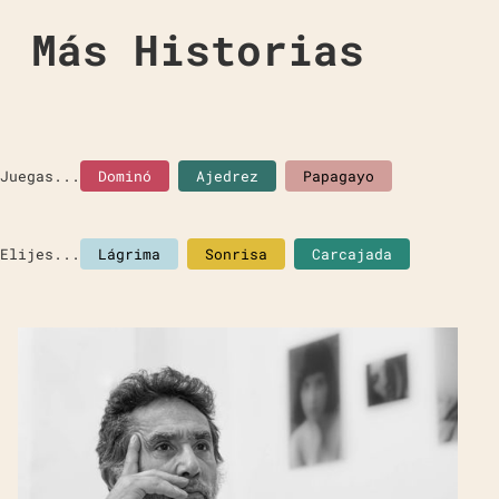
Más Historias
Juegas...
Dominó
Ajedrez
Papagayo
Elijes...
Lágrima
Sonrisa
Carcajada