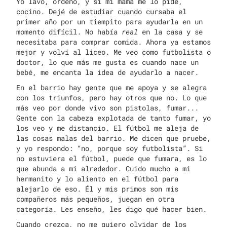
Yo lavo, ordeno, y si mi mamá me lo pide,
cocino. Dejé de estudiar cuando cursaba el
primer año por un tiempito para ayudarla en un
momento difícil. No había
real
en la casa y se
necesitaba para comprar comida. Ahora ya estamos
mejor y volví al liceo. Me veo como futbolista o
doctor, lo que más me gusta es cuando nace un
bebé, me encanta la idea de ayudarlo a nacer.
En el barrio hay gente que me apoya y se alegra
con los triunfos, pero hay otros que no. Lo que
más veo por donde vivo son pistolas, fumar...
Gente con la cabeza explotada de tanto fumar, yo
los veo y me distancio. El fútbol me aleja de
las cosas malas del barrio. Me dicen que pruebe,
y yo respondo: “no, porque soy futbolista”. Si
no estuviera el fútbol, puede que fumara, es lo
que abunda a mi alrededor. Cuido mucho a mi
hermanito y lo aliento en el fútbol para
alejarlo de eso. Él y mis primos son mis
compañeros más pequeños, juegan en otra
categoría. Les enseño, les digo qué hacer bien.
Cuando crezca, no me quiero olvidar de los