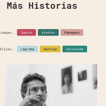
Más Historias
Juegas...
Dominó
Ajedrez
Papagayo
Elijes...
Lágrima
Sonrisa
Carcajada