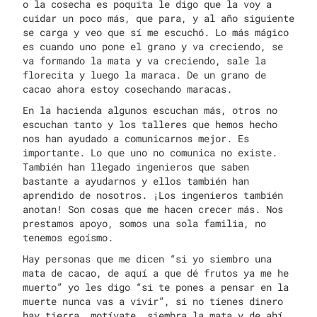
o la cosecha es poquita le digo que la voy a
cuidar un poco más, que para, y al año siguiente
se carga y veo que sí me escuchó. Lo más mágico
es cuando uno pone el grano y va creciendo, se
va formando la mata y va creciendo, sale la
florecita y luego la maraca. De un grano de
cacao ahora estoy cosechando maracas.
En la hacienda algunos escuchan más, otros no
escuchan tanto y los talleres que hemos hecho
nos han ayudado a comunicarnos mejor. Es
importante. Lo que uno no comunica no existe.
También han llegado ingenieros que saben
bastante a ayudarnos y ellos también han
aprendido de nosotros. ¡Los ingenieros también
anotan! Son cosas que me hacen crecer más. Nos
prestamos apoyo, somos una sola familia, no
tenemos egoísmo.
Hay personas que me dicen “si yo siembro una
mata de cacao, de aquí a que dé frutos ya me he
muerto” yo les digo “si te pones a pensar en la
muerte nunca vas a vivir”, si no tienes dinero
hay tierra, motívate, siembra la mata y de ahí