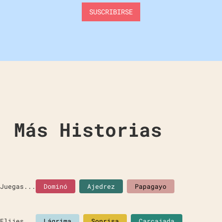
Más Historias
Juegas...
Dominó
Ajedrez
Papagayo
Elijes...
Lágrima
Sonrisa
Carcajada