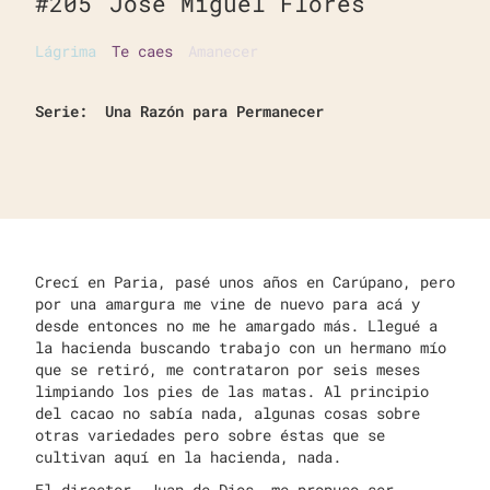
#
205
José Miguel Flores
Lágrima
Te caes
Amanecer
Serie:
Una Razón para Permanecer
Crecí en Paria, pasé unos años en Carúpano, pero
por una amargura me vine de nuevo para acá y
desde entonces no me he amargado más. Llegué a
la hacienda buscando trabajo con un hermano mío
que se retiró, me contrataron por seis meses
limpiando los pies de las matas. Al principio
del cacao no sabía nada, algunas cosas sobre
otras variedades pero sobre éstas que se
cultivan aquí en la hacienda, nada.
El director, Juan de Dios, me propuso ser