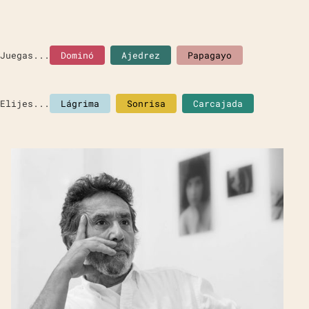
Juegas...
Dominó
Ajedrez
Papagayo
Elijes...
Lágrima
Sonrisa
Carcajada