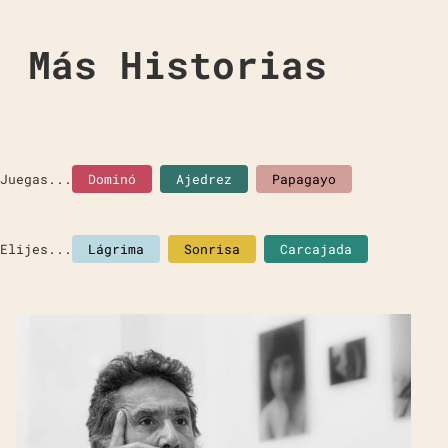
Más Historias
Juegas...
Dominó
Ajedrez
Papagayo
Elijes...
Lágrima
Sonrisa
Carcajada